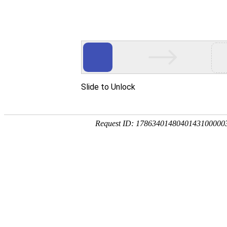
2012-11-09 09:41:17
|
EDITOR:lfmnet
|
153
网站制作的前期规划
网站的制作并非是将图片、文字等信息简简单
理、有目的的选择和展现这些信息，所以一个较
可少的。正所谓，凡事预则立，不预则废。