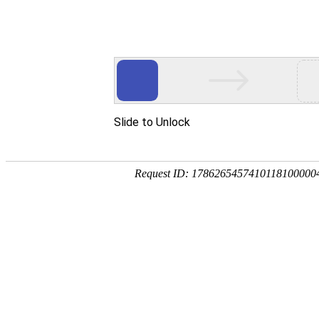
2012-11-09 10:42:49
|
EDITOR:lfmnet
|
188
图片对于网站设计的重要性
图片采用对立方米来说不只是一项专业能力,也是
关系到法律问题。网站有其独特性才能区隔它与其
网站无法企及的。