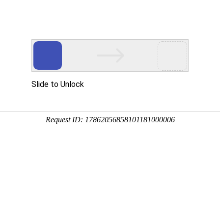
首页
服务介绍
护
安全知识
，建设网站的时候请做网站隐身
全,建设,网,站的,时候,请做,隐身,
的、不可或缺的因素，那就是隐藏网站的身份。什么是网站的身份呢?每一个人有自己
、性别、年龄、家庭地址、身份证号、手机号、人际关系，
详情