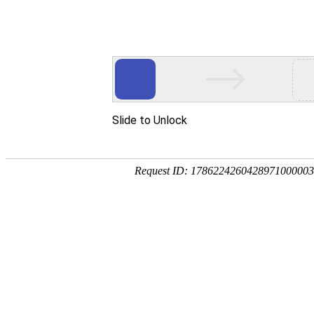
设计流行
SEO优化
运营维护
提升网站用户体验的7
2012
11-09
关键词 ：网站设计 开发 建设
关键词 ：网站设计 开发 建设 
内容：网站性能、视觉设计、导航